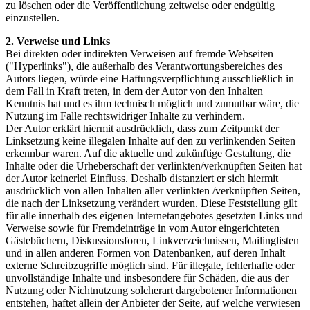
zu löschen oder die Veröffentlichung zeitweise oder endgültig
einzustellen.
2. Verweise und Links
Bei direkten oder indirekten Verweisen auf fremde Webseiten
("Hyperlinks"), die außerhalb des Verantwortungsbereiches des
Autors liegen, würde eine Haftungsverpflichtung ausschließlich in
dem Fall in Kraft treten, in dem der Autor von den Inhalten
Kenntnis hat und es ihm technisch möglich und zumutbar wäre, die
Nutzung im Falle rechtswidriger Inhalte zu verhindern.
Der Autor erklärt hiermit ausdrücklich, dass zum Zeitpunkt der
Linksetzung keine illegalen Inhalte auf den zu verlinkenden Seiten
erkennbar waren. Auf die aktuelle und zukünftige Gestaltung, die
Inhalte oder die Urheberschaft der verlinkten/verknüpften Seiten hat
der Autor keinerlei Einfluss. Deshalb distanziert er sich hiermit
ausdrücklich von allen Inhalten aller verlinkten /verknüpften Seiten,
die nach der Linksetzung verändert wurden. Diese Feststellung gilt
für alle innerhalb des eigenen Internetangebotes gesetzten Links und
Verweise sowie für Fremdeinträge in vom Autor eingerichteten
Gästebüchern, Diskussionsforen, Linkverzeichnissen, Mailinglisten
und in allen anderen Formen von Datenbanken, auf deren Inhalt
externe Schreibzugriffe möglich sind. Für illegale, fehlerhafte oder
unvollständige Inhalte und insbesondere für Schäden, die aus der
Nutzung oder Nichtnutzung solcherart dargebotener Informationen
entstehen, haftet allein der Anbieter der Seite, auf welche verwiesen